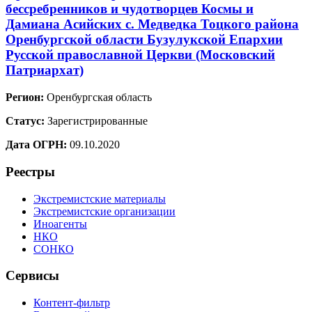
бессребренников и чудотворцев Космы и
Дамиана Асийских с. Медведка Тоцкого района
Оренбургской области Бузулукской Епархии
Русской православной Церкви (Московский
Патриархат)
Регион:
Оренбургская область
Статус:
Зарегистрированные
Дата ОГРН:
09.10.2020
Реестры
Экстремистские материалы
Экстремистские организации
Иноагенты
НКО
СОНКО
Сервисы
Контент-фильтр