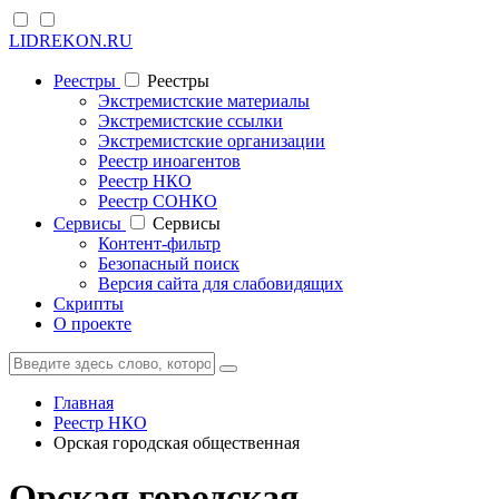
LIDREKON.RU
Реестры
Реестры
Экстремистские материалы
Экстремистские ссылки
Экстремистские организации
Реестр иноагентов
Реестр НКО
Реестр СОНКО
Cервисы
Cервисы
Контент-фильтр
Безопасный поиск
Версия сайта для слабовидящих
Скрипты
О проекте
Главная
Реестр НКО
Орская городская общественная
Орская городская