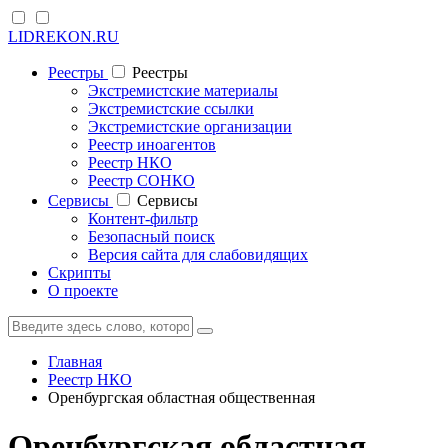
LIDREKON.RU
Реестры
Реестры
Экстремистские материалы
Экстремистские ссылки
Экстремистские организации
Реестр иноагентов
Реестр НКО
Реестр СОНКО
Cервисы
Cервисы
Контент-фильтр
Безопасный поиск
Версия сайта для слабовидящих
Скрипты
О проекте
Главная
Реестр НКО
Оренбургская областная общественная
Оренбургская областная