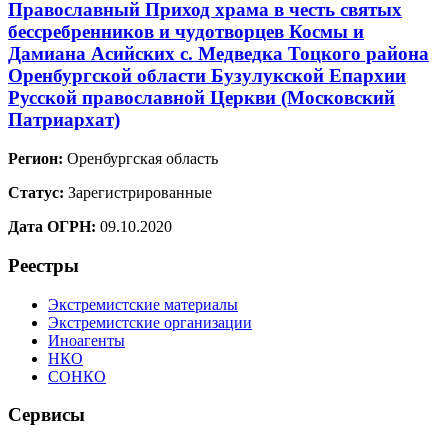
Православный Приход храма в честь святых
бессребренников и чудотворцев Космы и
Дамиана Асийских с. Медведка Тоцкого района
Оренбургской области Бузулукской Епархии
Русской православной Церкви (Московский
Патриархат)
Регион:
Оренбургская область
Статус:
Зарегистрированные
Дата ОГРН:
09.10.2020
Реестры
Экстремистские материалы
Экстремистские организации
Иноагенты
НКО
СОНКО
Сервисы