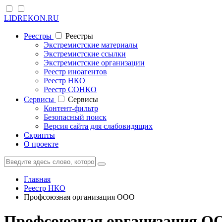
LIDREKON.RU
Реестры
Реестры
Экстремистские материалы
Экстремистские ссылки
Экстремистские организации
Реестр иноагентов
Реестр НКО
Реестр СОНКО
Cервисы
Cервисы
Контент-фильтр
Безопасный поиск
Версия сайта для слабовидящих
Скрипты
О проекте
Главная
Реестр НКО
Профсоюзная организация ООО
Профсоюзная организация ОО