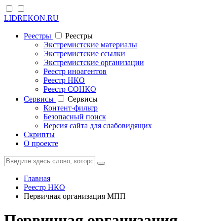
LIDREKON.RU
Реестры
Реестры
Экстремистские материалы
Экстремистские ссылки
Экстремистские организации
Реестр иноагентов
Реестр НКО
Реестр СОНКО
Cервисы
Cервисы
Контент-фильтр
Безопасный поиск
Версия сайта для слабовидящих
Скрипты
О проекте
Главная
Реестр НКО
Первичная организация МПП
Первичная организация