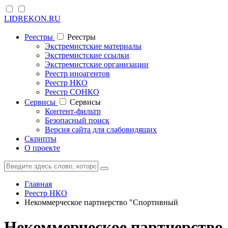
LIDREKON.RU
Реестры
Реестры
Экстремистские материалы
Экстремистские ссылки
Экстремистские организации
Реестр иноагентов
Реестр НКО
Реестр СОНКО
Cервисы
Cервисы
Контент-фильтр
Безопасный поиск
Версия сайта для слабовидящих
Скрипты
О проекте
Главная
Реестр НКО
Некоммерческое партнерство "Спортивный
Некоммерческое партнерство