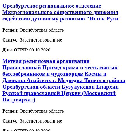
Оренбургское региональное отделение
Межрегионального общественного движения
содействия духовному развитию "Исток Руси"
Регион:
Оренбургская область
Статус:
Зарегистрированные
Дата ОГРН:
09.10.2020
Метная религиозная организация
Православный Приход храма в честь святых
бессребренников и чудотворцев Космы и
Дамиана Асийских с. Медведка Тоцкого района
Оренбургской области Бузулукской Епархии
Русской православной Церкви (Московский
Патриархат)
Регион:
Оренбургская область
Статус:
Зарегистрированные
Дата ОГРН:
09.10.2020