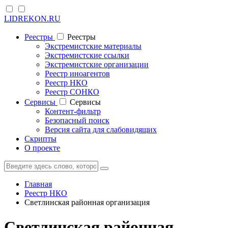
LIDREKON.RU
Реестры
Реестры
Экстремистские материалы
Экстремистские ссылки
Экстремистские организации
Реестр иноагентов
Реестр НКО
Реестр СОНКО
Cервисы
Cервисы
Контент-фильтр
Безопасный поиск
Версия сайта для слабовидящих
Скрипты
О проекте
Главная
Реестр НКО
Светлинская районная организация
Светлинская районная