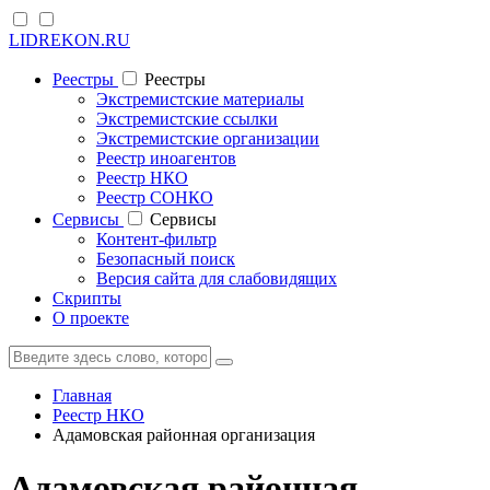
LIDREKON.RU
Реестры
Реестры
Экстремистские материалы
Экстремистские ссылки
Экстремистские организации
Реестр иноагентов
Реестр НКО
Реестр СОНКО
Cервисы
Cервисы
Контент-фильтр
Безопасный поиск
Версия сайта для слабовидящих
Скрипты
О проекте
Главная
Реестр НКО
Адамовская районная организация
Адамовская районная