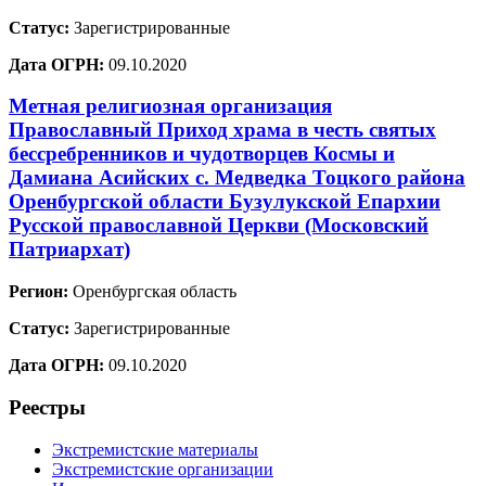
Статус:
Зарегистрированные
Дата ОГРН:
09.10.2020
Метная религиозная организация
Православный Приход храма в честь святых
бессребренников и чудотворцев Космы и
Дамиана Асийских с. Медведка Тоцкого района
Оренбургской области Бузулукской Епархии
Русской православной Церкви (Московский
Патриархат)
Регион:
Оренбургская область
Статус:
Зарегистрированные
Дата ОГРН:
09.10.2020
Реестры
Экстремистские материалы
Экстремистские организации