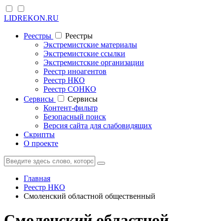
LIDREKON.RU
Реестры
Реестры
Экстремистские материалы
Экстремистские ссылки
Экстремистские организации
Реестр иноагентов
Реестр НКО
Реестр СОНКО
Cервисы
Cервисы
Контент-фильтр
Безопасный поиск
Версия сайта для слабовидящих
Скрипты
О проекте
Главная
Реестр НКО
Смоленский областной общественный
Смоленский областной