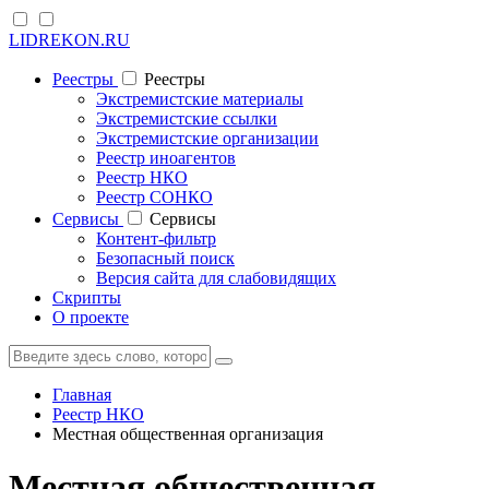
LIDREKON.RU
Реестры
Реестры
Экстремистские материалы
Экстремистские ссылки
Экстремистские организации
Реестр иноагентов
Реестр НКО
Реестр СОНКО
Cервисы
Cервисы
Контент-фильтр
Безопасный поиск
Версия сайта для слабовидящих
Скрипты
О проекте
Главная
Реестр НКО
Местная общественная организация
Местная общественная