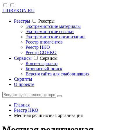
LIDREKON.RU
Реестры
Реестры
Экстремистские материалы
Экстремистские ссылки
Экстремистские организации
Реестр иноагентов
Реестр НКО
Реестр СОНКО
Cервисы
Cервисы
Контент-фильтр
Безопасный поиск
Версия сайта для слабовидящих
Скрипты
О проекте
Главная
Реестр НКО
Местная религиозная организация
Местная религиозная