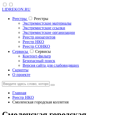
LIDREKON.RU
Реестры
Реестры
Экстремистские материалы
Экстремистские ссылки
Экстремистские организации
Реестр иноагентов
Реестр НКО
Реестр СОНКО
Cервисы
Cервисы
Контент-фильтр
Безопасный поиск
Версия сайта для слабовидящих
Скрипты
О проекте
Главная
Реестр НКО
Смоленская городская коллегия
Смоленская городская