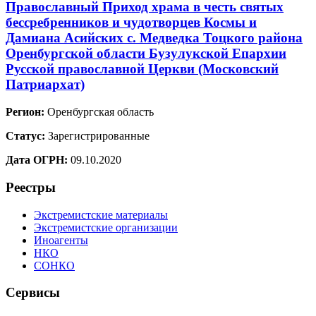
Православный Приход храма в честь святых
бессребренников и чудотворцев Космы и
Дамиана Асийских с. Медведка Тоцкого района
Оренбургской области Бузулукской Епархии
Русской православной Церкви (Московский
Патриархат)
Регион:
Оренбургская область
Статус:
Зарегистрированные
Дата ОГРН:
09.10.2020
Реестры
Экстремистские материалы
Экстремистские организации
Иноагенты
НКО
СОНКО
Сервисы