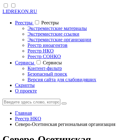
LIDREKON.RU
Реестры
Реестры
Экстремистские материалы
Экстремистские ссылки
Экстремистские организации
Реестр иноагентов
Реестр НКО
Реестр СОНКО
Cервисы
Cервисы
Контент-фильтр
Безопасный поиск
Версия сайта для слабовидящих
Скрипты
О проекте
Главная
Реестр НКО
Северо-Осетинская региональная организация
Северо-Осетинская