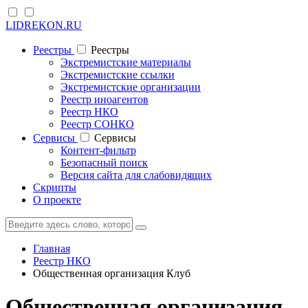
LIDREKON.RU
Реестры
Реестры
Экстремистские материалы
Экстремистские ссылки
Экстремистские организации
Реестр иноагентов
Реестр НКО
Реестр СОНКО
Cервисы
Cервисы
Контент-фильтр
Безопасный поиск
Версия сайта для слабовидящих
Скрипты
О проекте
Главная
Реестр НКО
Общественная организация Клуб
Общественная организация