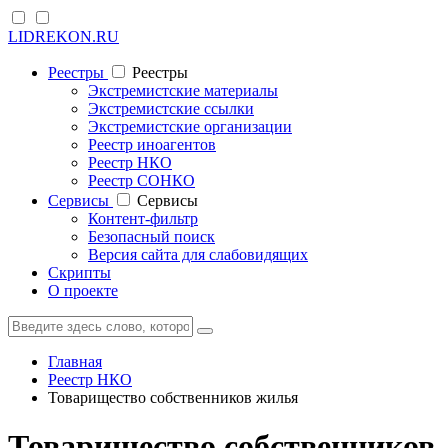
LIDREKON.RU
Реестры
Реестры
Экстремистские материалы
Экстремистские ссылки
Экстремистские организации
Реестр иноагентов
Реестр НКО
Реестр СОНКО
Cервисы
Cервисы
Контент-фильтр
Безопасный поиск
Версия сайта для слабовидящих
Скрипты
О проекте
Главная
Реестр НКО
Товарищество собственников жилья
Товарищество собственников