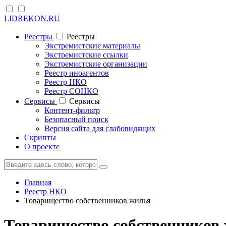
LIDREKON.RU
Реестры
Реестры
Экстремистские материалы
Экстремистские ссылки
Экстремистские организации
Реестр иноагентов
Реестр НКО
Реестр СОНКО
Cервисы
Cервисы
Контент-фильтр
Безопасный поиск
Версия сайта для слабовидящих
Скрипты
О проекте
Главная
Реестр НКО
Товарищество собственников жилья
Товарищество собственник