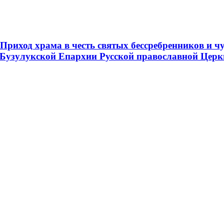
риход храма в честь святых бессребренников и ч
 Бузулукской Епархии Русской православной Церк