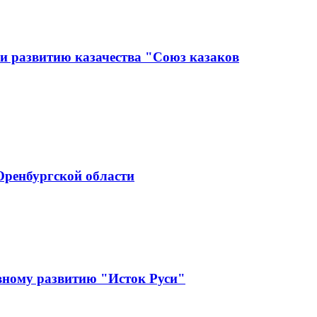
и развитию казачества "Союз казаков
Оренбургской области
вному развитию "Исток Руси"