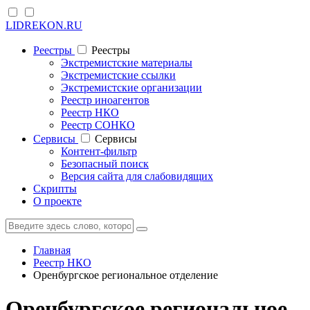
LIDREKON.RU
Реестры
Реестры
Экстремистские материалы
Экстремистские ссылки
Экстремистские организации
Реестр иноагентов
Реестр НКО
Реестр СОНКО
Cервисы
Cервисы
Контент-фильтр
Безопасный поиск
Версия сайта для слабовидящих
Скрипты
О проекте
Главная
Реестр НКО
Оренбургское региональное отделение
Оренбургское региональное