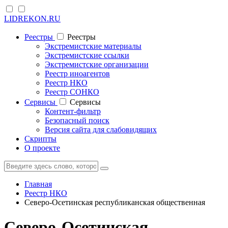
LIDREKON.RU
Реестры
Реестры
Экстремистские материалы
Экстремистские ссылки
Экстремистские организации
Реестр иноагентов
Реестр НКО
Реестр СОНКО
Cервисы
Cервисы
Контент-фильтр
Безопасный поиск
Версия сайта для слабовидящих
Скрипты
О проекте
Главная
Реестр НКО
Северо-Осетинская республиканская общественная
Северо-Осетинская