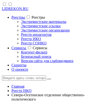
LIDREKON.RU
Реестры
Реестры
Экстремистские материалы
Экстремистские ссылки
Экстремистские организации
Реестр иноагентов
Реестр НКО
Реестр СОНКО
Cервисы
Cервисы
Контент-фильтр
Безопасный поиск
Версия сайта для слабовидящих
Скрипты
О проекте
Главная
Реестр НКО
Северо-Осетинское отделение общественно-
политического