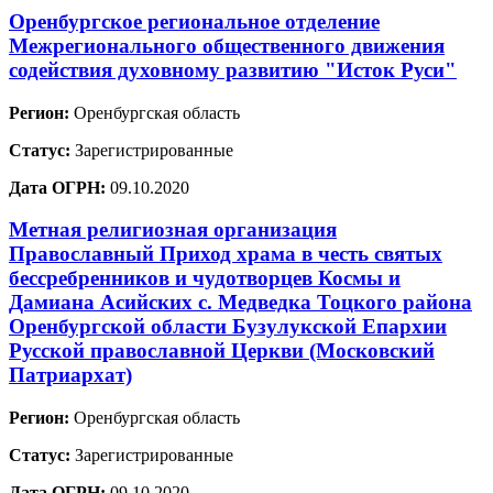
Оренбургское региональное отделение
Межрегионального общественного движения
содействия духовному развитию "Исток Руси"
Регион:
Оренбургская область
Статус:
Зарегистрированные
Дата ОГРН:
09.10.2020
Метная религиозная организация
Православный Приход храма в честь святых
бессребренников и чудотворцев Космы и
Дамиана Асийских с. Медведка Тоцкого района
Оренбургской области Бузулукской Епархии
Русской православной Церкви (Московский
Патриархат)
Регион:
Оренбургская область
Статус:
Зарегистрированные
Дата ОГРН:
09.10.2020