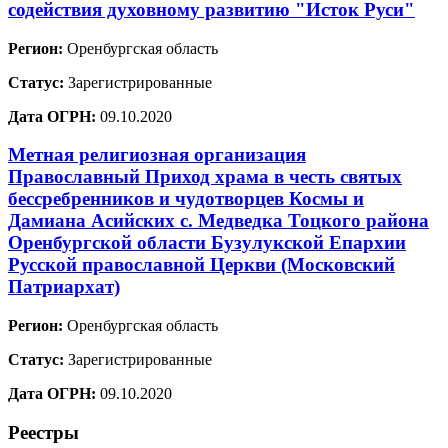
содействия духовному развитию "Исток Руси"
Регион:
Оренбургская область
Статус:
Зарегистрированные
Дата ОГРН:
09.10.2020
Метная религиозная организация
Православный Приход храма в честь святых
бессребренников и чудотворцев Космы и
Дамиана Асийских с. Медведка Тоцкого района
Оренбургской области Бузулукской Епархии
Русской православной Церкви (Московский
Патриархат)
Регион:
Оренбургская область
Статус:
Зарегистрированные
Дата ОГРН:
09.10.2020
Реестры