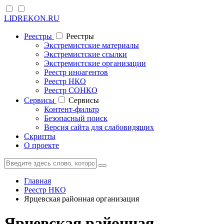
LIDREKON.RU
Реестры
Реестры
Экстремистские материалы
Экстремистские ссылки
Экстремистские организации
Реестр иноагентов
Реестр НКО
Реестр СОНКО
Cервисы
Cервисы
Контент-фильтр
Безопасный поиск
Версия сайта для слабовидящих
Скрипты
О проекте
Главная
Реестр НКО
Ярцевская районная организация
Ярцевская районная