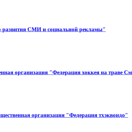
р развития СМИ и социальной рекламы"
нная организация "Федерация хоккея на траве См
бщественная организация "Федерация тхэквондо"