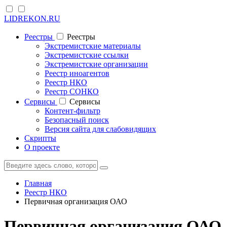
LIDREKON.RU
Реестры
Реестры
Экстремистские материалы
Экстремистские ссылки
Экстремистские организации
Реестр иноагентов
Реестр НКО
Реестр СОНКО
Cервисы
Cервисы
Контент-фильтр
Безопасный поиск
Версия сайта для слабовидящих
Скрипты
О проекте
Главная
Реестр НКО
Первичная организация ОАО
Первичная организация ОАО «