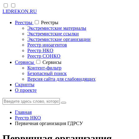
LIDREKON.RU
Реестры
Реестры
Экстремистские материалы
Экстремистские ссылки
Экстремистские организации
Реестр иноагентов
Реестр НКО
Реестр СОНКО
Cервисы
Cервисы
Контент-фильтр
Безопасный поиск
Версия сайта для слабовидящих
Скрипты
О проекте
Главная
Реестр НКО
Первичная организация ГДРСУ
Первичная организация