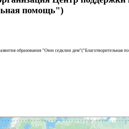
льная помощь")
азвития образования "Оюн седклин дем"("Благотворительная п