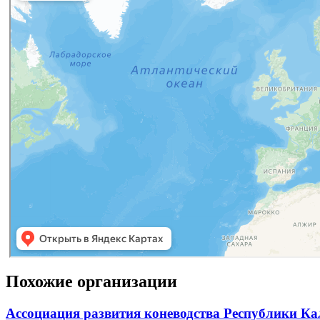
Похожие организации
Ассоциация развития коневодства Республики К