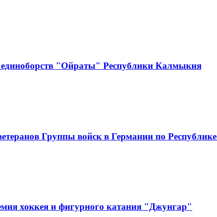
в единоборств "Ойраты" Республики Калмыкия
ветеранов Группы войск в Германии по Республи
мия хоккея и фигурного катания "Джунгар"