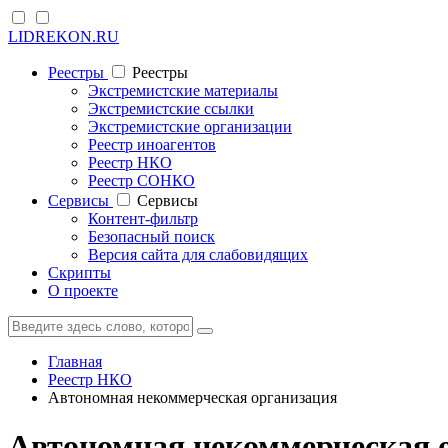
LIDREKON.RU
Реестры
Реестры
Экстремистские материалы
Экстремистские ссылки
Экстремистские организации
Реестр иноагентов
Реестр НКО
Реестр СОНКО
Cервисы
Cервисы
Контент-фильтр
Безопасный поиск
Версия сайта для слабовидящих
Скрипты
О проекте
Главная
Реестр НКО
Автономная некоммерческая организация
Автономная некоммерческая 