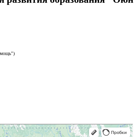
омощь")