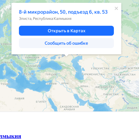
алмыкия