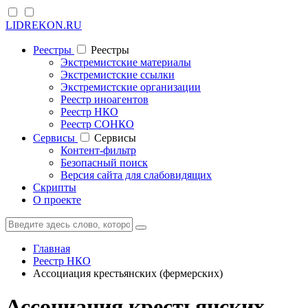
LIDREKON.RU
Реестры
Реестры
Экстремистские материалы
Экстремистские ссылки
Экстремистские организации
Реестр иноагентов
Реестр НКО
Реестр СОНКО
Cервисы
Cервисы
Контент-фильтр
Безопасный поиск
Версия сайта для слабовидящих
Скрипты
О проекте
Главная
Реестр НКО
Ассоциация крестьянских (фермерских)
Ассоциация крестьянских