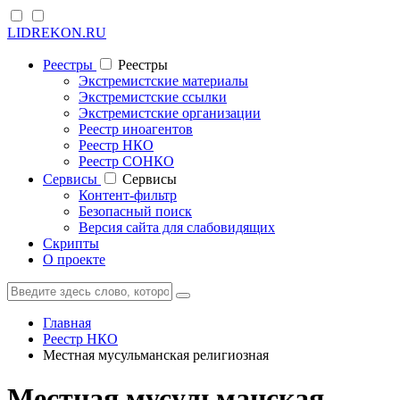
LIDREKON.RU
Реестры
Реестры
Экстремистские материалы
Экстремистские ссылки
Экстремистские организации
Реестр иноагентов
Реестр НКО
Реестр СОНКО
Cервисы
Cервисы
Контент-фильтр
Безопасный поиск
Версия сайта для слабовидящих
Скрипты
О проекте
Главная
Реестр НКО
Местная мусульманская религиозная
Местная мусульманская