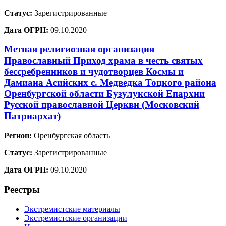
Статус:
Зарегистрированные
Дата ОГРН:
09.10.2020
Метная религиозная организация
Православный Приход храма в честь святых
бессребренников и чудотворцев Космы и
Дамиана Асийских с. Медведка Тоцкого района
Оренбургской области Бузулукской Епархии
Русской православной Церкви (Московский
Патриархат)
Регион:
Оренбургская область
Статус:
Зарегистрированные
Дата ОГРН:
09.10.2020
Реестры
Экстремистские материалы
Экстремистские организации