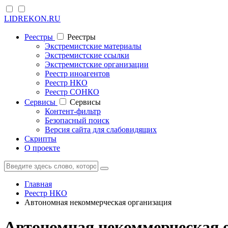
LIDREKON.RU
Реестры
Реестры
Экстремистские материалы
Экстремистские ссылки
Экстремистские организации
Реестр иноагентов
Реестр НКО
Реестр СОНКО
Cервисы
Cервисы
Контент-фильтр
Безопасный поиск
Версия сайта для слабовидящих
Скрипты
О проекте
Главная
Реестр НКО
Автономная некоммерческая организация
Автономная некоммерческая о