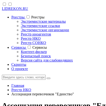
LIDREKON.RU
Реестры
Реестры
Экстремистские материалы
Экстремистские ссылки
Экстремистские организации
Реестр иноагентов
Реестр НКО
Реестр СОНКО
Cервисы
Cервисы
Контент-фильтр
Безопасный поиск
Версия сайта для слабовидящих
Скрипты
О проекте
Главная
Реестр НКО
Ассоциация перевозчиков "Единство"
Ассоциация перевозчиков "Ед