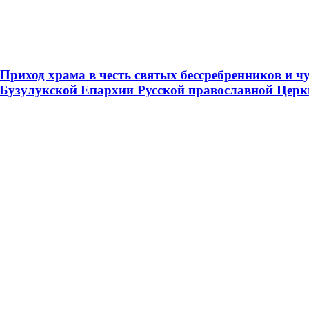
риход храма в честь святых бессребренников и ч
 Бузулукской Епархии Русской православной Церк