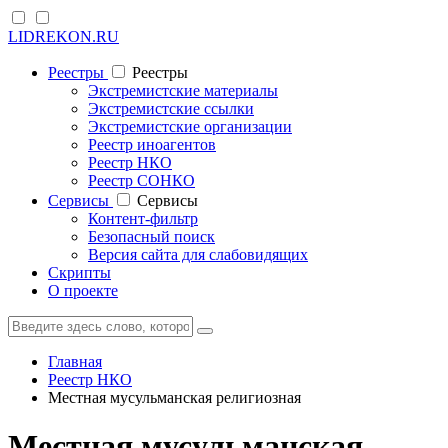
LIDREKON.RU
Реестры
Реестры
Экстремистские материалы
Экстремистские ссылки
Экстремистские организации
Реестр иноагентов
Реестр НКО
Реестр СОНКО
Cервисы
Cервисы
Контент-фильтр
Безопасный поиск
Версия сайта для слабовидящих
Скрипты
О проекте
Главная
Реестр НКО
Местная мусульманская религиозная
Местная мусульманская