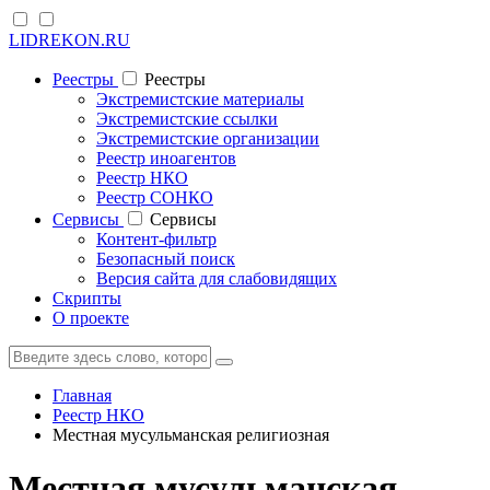
LIDREKON.RU
Реестры
Реестры
Экстремистские материалы
Экстремистские ссылки
Экстремистские организации
Реестр иноагентов
Реестр НКО
Реестр СОНКО
Cервисы
Cервисы
Контент-фильтр
Безопасный поиск
Версия сайта для слабовидящих
Скрипты
О проекте
Главная
Реестр НКО
Местная мусульманская религиозная
Местная мусульманская