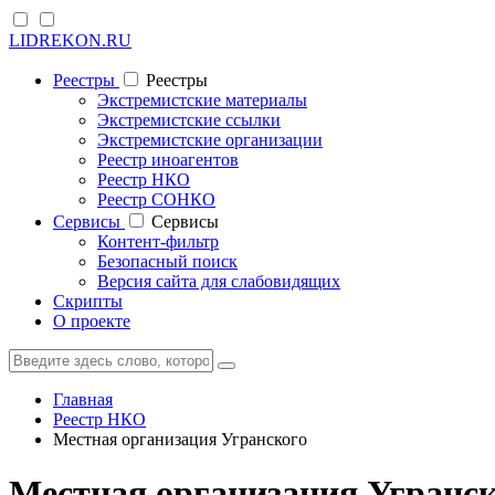
LIDREKON.RU
Реестры
Реестры
Экстремистские материалы
Экстремистские ссылки
Экстремистские организации
Реестр иноагентов
Реестр НКО
Реестр СОНКО
Cервисы
Cервисы
Контент-фильтр
Безопасный поиск
Версия сайта для слабовидящих
Скрипты
О проекте
Главная
Реестр НКО
Местная организация Угранского
Местная организация Угранск