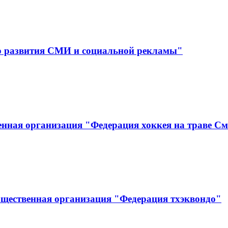
р развития СМИ и социальной рекламы"
нная организация "Федерация хоккея на траве См
бщественная организация "Федерация тхэквондо"