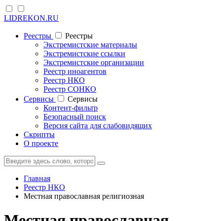
LIDREKON.RU
Реестры
Реестры
Экстремистские материалы
Экстремистские ссылки
Экстремистские организации
Реестр иноагентов
Реестр НКО
Реестр СОНКО
Cервисы
Cервисы
Контент-фильтр
Безопасный поиск
Версия сайта для слабовидящих
Скрипты
О проекте
Главная
Реестр НКО
Местная православная религиозная
Местная православная