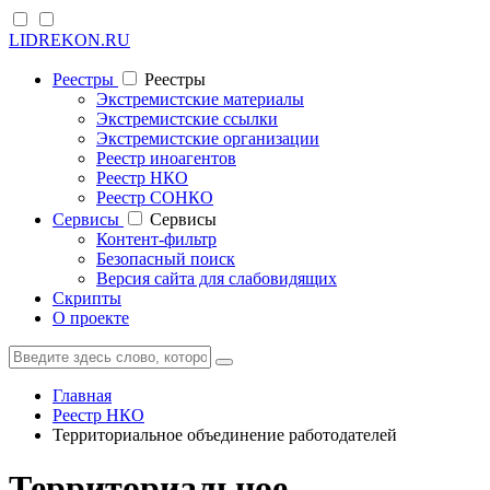
LIDREKON.RU
Реестры
Реестры
Экстремистские материалы
Экстремистские ссылки
Экстремистские организации
Реестр иноагентов
Реестр НКО
Реестр СОНКО
Cервисы
Cервисы
Контент-фильтр
Безопасный поиск
Версия сайта для слабовидящих
Скрипты
О проекте
Главная
Реестр НКО
Территориальное объединение работодателей
Территориальное