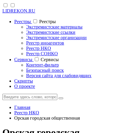
LIDREKON.RU
Реестры
Реестры
Экстремистские материалы
Экстремистские ссылки
Экстремистские организации
Реестр иноагентов
Реестр НКО
Реестр СОНКО
Cервисы
Cервисы
Контент-фильтр
Безопасный поиск
Версия сайта для слабовидящих
Скрипты
О проекте
Главная
Реестр НКО
Орская городская общественная
Орская городская