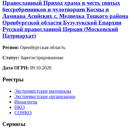
Православный Приход храма в честь святых
бессребренников и чудотворцев Космы и
Дамиана Асийских с. Медведка Тоцкого района
Оренбургской области Бузулукской Епархии
Русской православной Церкви (Московский
Патриархат)
Регион:
Оренбургская область
Статус:
Зарегистрированные
Дата ОГРН:
09.10.2020
Реестры
Экстремистские материалы
Экстремистские организации
Иноагенты
НКО
СОНКО
Сервисы