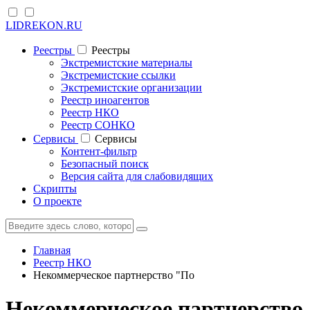
LIDREKON.RU
Реестры
Реестры
Экстремистские материалы
Экстремистские ссылки
Экстремистские организации
Реестр иноагентов
Реестр НКО
Реестр СОНКО
Cервисы
Cервисы
Контент-фильтр
Безопасный поиск
Версия сайта для слабовидящих
Скрипты
О проекте
Главная
Реестр НКО
Некоммерческое партнерство "По
Некоммерческое партнерство 