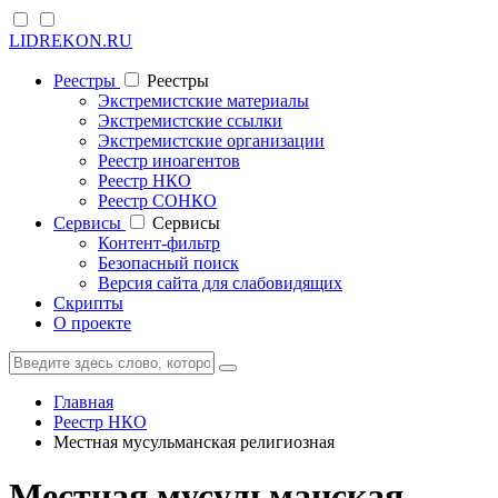
LIDREKON.RU
Реестры
Реестры
Экстремистские материалы
Экстремистские ссылки
Экстремистские организации
Реестр иноагентов
Реестр НКО
Реестр СОНКО
Cервисы
Cервисы
Контент-фильтр
Безопасный поиск
Версия сайта для слабовидящих
Скрипты
О проекте
Главная
Реестр НКО
Местная мусульманская религиозная
Местная мусульманская