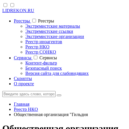
LIDREKON.RU
Реестры
Реестры
Экстремистские материалы
Экстремистские ссылки
Экстремистские организации
Реестр иноагентов
Реестр НКО
Реестр СОНКО
Cервисы
Cервисы
Контент-фильтр
Безопасный поиск
Версия сайта для слабовидящих
Скрипты
О проекте
Главная
Реестр НКО
Общественная организация "Гильдия
Общественная организация