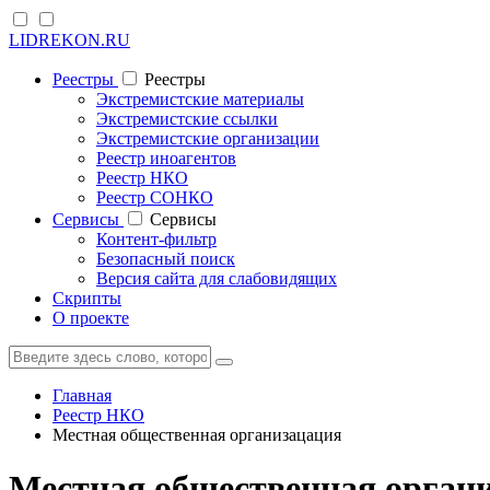
LIDREKON.RU
Реестры
Реестры
Экстремистские материалы
Экстремистские ссылки
Экстремистские организации
Реестр иноагентов
Реестр НКО
Реестр СОНКО
Cервисы
Cервисы
Контент-фильтр
Безопасный поиск
Версия сайта для слабовидящих
Скрипты
О проекте
Главная
Реестр НКО
Местная общественная организацация
Местная общественная органи