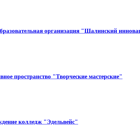
образовательная организация "Шалинский иннов
вное пространство "Творческие мастерские"
ждение колледж "Эдельвейс"