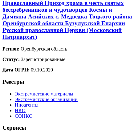
Православный Приход храма в честь святых
бессребренников и чудотворцев Космы и
Дамиана Асийских с. Медведка Тоцкого района
Оренбургской области Бузулукской Епархии
Русской православной Церкви (Московский
Патриархат)
Регион:
Оренбургская область
Статус:
Зарегистрированные
Дата ОГРН:
09.10.2020
Реестры
Экстремистские материалы
Экстремистские организации
Иноагенты
НКО
СОНКО
Сервисы