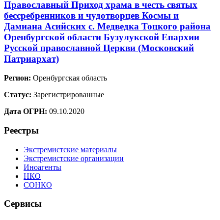
Православный Приход храма в честь святых
бессребренников и чудотворцев Космы и
Дамиана Асийских с. Медведка Тоцкого района
Оренбургской области Бузулукской Епархии
Русской православной Церкви (Московский
Патриархат)
Регион:
Оренбургская область
Статус:
Зарегистрированные
Дата ОГРН:
09.10.2020
Реестры
Экстремистские материалы
Экстремистские организации
Иноагенты
НКО
СОНКО
Сервисы