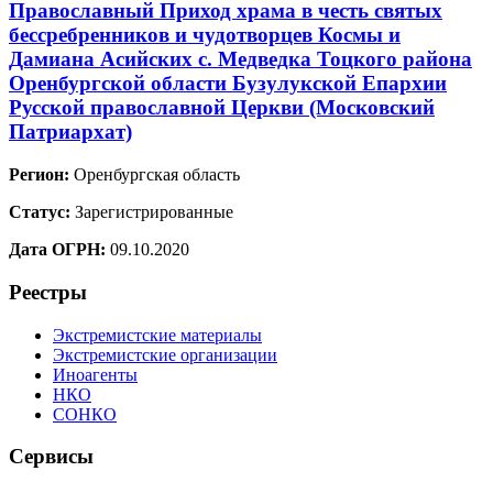
Православный Приход храма в честь святых
бессребренников и чудотворцев Космы и
Дамиана Асийских с. Медведка Тоцкого района
Оренбургской области Бузулукской Епархии
Русской православной Церкви (Московский
Патриархат)
Регион:
Оренбургская область
Статус:
Зарегистрированные
Дата ОГРН:
09.10.2020
Реестры
Экстремистские материалы
Экстремистские организации
Иноагенты
НКО
СОНКО
Сервисы