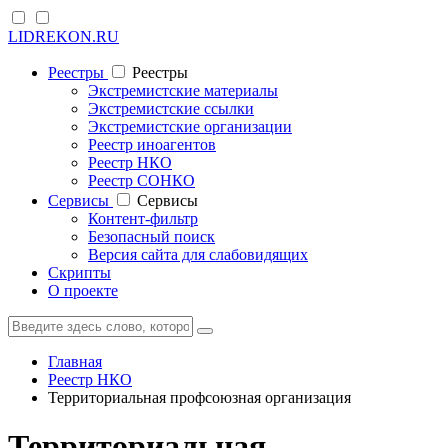
LIDREKON.RU
Реестры
Реестры
Экстремистские материалы
Экстремистские ссылки
Экстремистские организации
Реестр иноагентов
Реестр НКО
Реестр СОНКО
Cервисы
Cервисы
Контент-фильтр
Безопасный поиск
Версия сайта для слабовидящих
Скрипты
О проекте
Главная
Реестр НКО
Территориальная профсоюзная организация
Территориальная