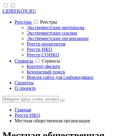
LIDREKON.RU
Реестры
Реестры
Экстремистские материалы
Экстремистские ссылки
Экстремистские организации
Реестр иноагентов
Реестр НКО
Реестр СОНКО
Cервисы
Cервисы
Контент-фильтр
Безопасный поиск
Версия сайта для слабовидящих
Скрипты
О проекте
Главная
Реестр НКО
Местная общественная организация
Местная общественная