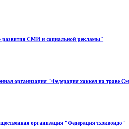
р развития СМИ и социальной рекламы"
нная организация "Федерация хоккея на траве См
бщественная организация "Федерация тхэквондо"