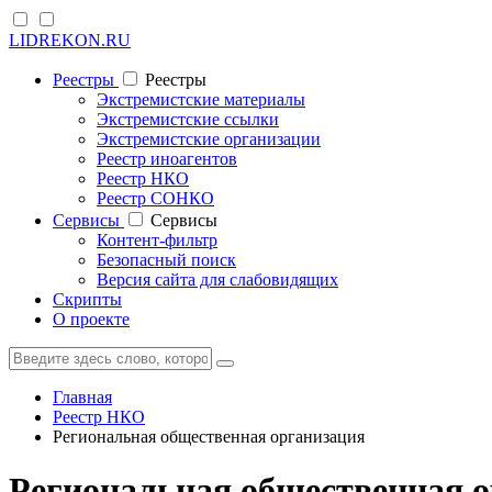
LIDREKON.RU
Реестры
Реестры
Экстремистские материалы
Экстремистские ссылки
Экстремистские организации
Реестр иноагентов
Реестр НКО
Реестр СОНКО
Cервисы
Cервисы
Контент-фильтр
Безопасный поиск
Версия сайта для слабовидящих
Скрипты
О проекте
Главная
Реестр НКО
Региональная общественная организация
Региональная общественная о