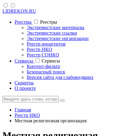
LIDREKON.RU
Реестры
Реестры
Экстремистские материалы
Экстремистские ссылки
Экстремистские организации
Реестр иноагентов
Реестр НКО
Реестр СОНКО
Cервисы
Cервисы
Контент-фильтр
Безопасный поиск
Версия сайта для слабовидящих
Скрипты
О проекте
Главная
Реестр НКО
Местная религиозная организация
Местная религиозная