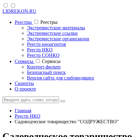
LIDREKON.RU
Реестры
Реестры
Экстремистские материалы
Экстремистские ссылки
Экстремистские организации
Реестр иноагентов
Реестр НКО
Реестр СОНКО
Cервисы
Cервисы
Контент-фильтр
Безопасный поиск
Версия сайта для слабовидящих
Скрипты
О проекте
Главная
Реестр НКО
Садоводческое товарищество "СОДРУЖЕСТВО"
Садоводческое товарищество