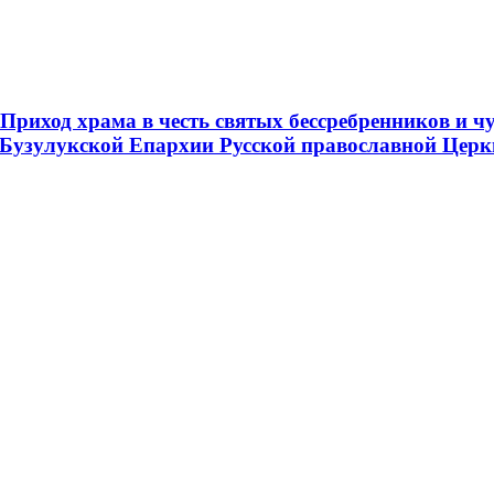
риход храма в честь святых бессребренников и ч
 Бузулукской Епархии Русской православной Церк