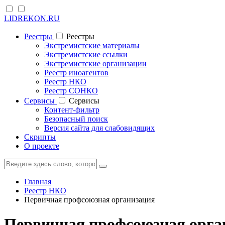
LIDREKON.RU
Реестры
Реестры
Экстремистские материалы
Экстремистские ссылки
Экстремистские организации
Реестр иноагентов
Реестр НКО
Реестр СОНКО
Cервисы
Cервисы
Контент-фильтр
Безопасный поиск
Версия сайта для слабовидящих
Скрипты
О проекте
Главная
Реестр НКО
Первичная профсоюзная организация
Первичная профсоюзная орган