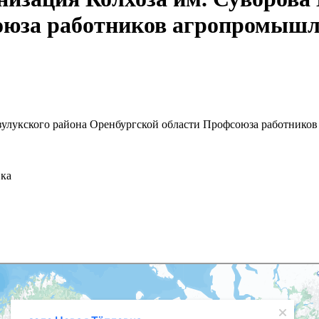
оюза работников агропромышл
узулукского района Оренбургской области Профсоюза работнико
вка