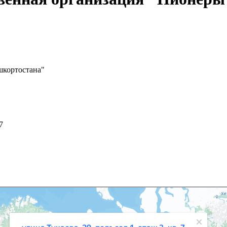
шкортостана"
7