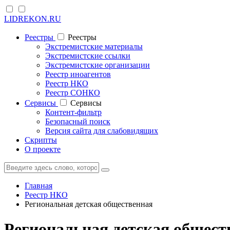
LIDREKON.RU
Реестры
Реестры
Экстремистские материалы
Экстремистские ссылки
Экстремистские организации
Реестр иноагентов
Реестр НКО
Реестр СОНКО
Cервисы
Cервисы
Контент-фильтр
Безопасный поиск
Версия сайта для слабовидящих
Скрипты
О проекте
Главная
Реестр НКО
Региональная детская общественная
Региональная детская общес